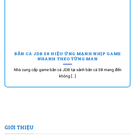
năng tùy chỉnh giao diện theo nhu cầu của từng người
dùng. Hệ thống cho phép thay đổi ngôn ngữ, sắp xếp
danh mục trò chơi yêu thích và tối ưu hiển thị trên
nhiều thiết bị khác nhau.
Ngoài ra, đội ngũ hỗ trợ khách hàng hoạt động liên tục
nhằm giải đáp các thắc mắc phát sinh trong quá trình
sử dụng, góp phần nâng cao trải nghiệm và tạo sự
BẮN CÁ JDB S8 HIỆU ỨNG MẠNH NHỊP GAME
NHANH THEO TỪNG MÀN
thuận tiện cho người chơi.
Nhà cung cấp game bắn cá JDB tại sảnh bắn cá S8 mang đến
Định hướng mở rộng thị trường
không [...]
Song song với việc phát triển tại thị trường trong
nước,
S8
cũng hướng đến cộng đồng người Việt đang
sinh sống và làm việc ở nhiều quốc gia khác nhau. Việc
mở rộng phạm vi hoạt động giúp thương hiệu tiếp cận
nhiều nhóm khách hàng hơn, đồng thời từng bước nâng
cao khả năng cạnh tranh trên thị trường giải trí trực
GIỚI THIỆU
tuyến.