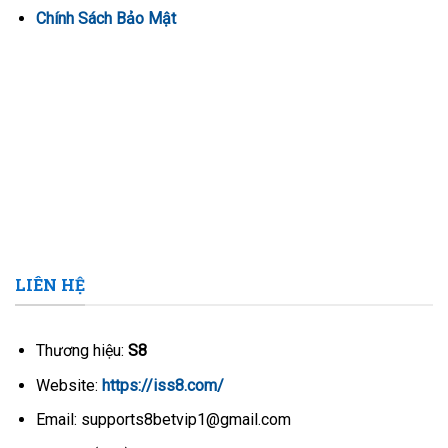
chơi được phát triển theo nhiều nhóm khác nhau, giúp
Chính Sách Bảo Mật
người dùng dễ dàng lựa chọn hình thức giải trí phù hợp
với sở thích cá nhân.
Cá cược thể thao
Thể thao
luôn là chuyên mục nhận được lượng truy
cập lớn trên nền tảng. Người chơi có thể theo dõi
nhiều giải đấu trong và ngoài nước thuộc các bộ môn
như bóng đá, bóng rổ, tennis, cầu lông hay thể thao
điện tử.
Hệ thống liên tục cập nhật thông tin trận đấu, tỷ lệ
LIÊN HỆ
cược và nhiều loại kèo khác nhau, giúp người dùng
thuận tiện theo dõi và đưa ra lựa chọn. Giao diện được
Thương hiệu:
S8
bố trí khoa học nên ngay cả người mới cũng có thể
làm quen khá nhanh.
Website:
https://iss8.com/
Email:
supports8betvip1@gmail.com
Casino trực tuyến