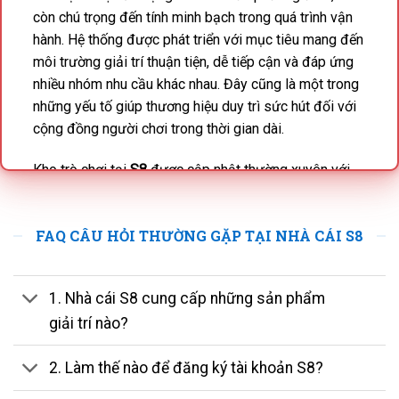
còn chú trọng đến tính minh bạch trong quá trình vận
hành. Hệ thống được phát triển với mục tiêu mang đến
môi trường giải trí thuận tiện, dễ tiếp cận và đáp ứng
nhiều nhóm nhu cầu khác nhau. Đây cũng là một trong
những yếu tố giúp thương hiệu duy trì sức hút đối với
cộng đồng người chơi trong thời gian dài.
Kho trò chơi tại
S8
được cập nhật thường xuyên với
nhiều thể loại như thể thao, casino trực tuyến, slot
game, bắn cá và xổ số. Mỗi danh mục đều được tối
FAQ CÂU HỎI THƯỜNG GẶP TẠI NHÀ CÁI S8
ưu về giao diện cũng như tốc độ xử lý, giúp người
dùng thao tác nhanh chóng trên cả máy tính và thiết bị
di động.
1. Nhà cái S8 cung cấp những sản phẩm
Đối tượng khách hàng mà S8 hướng
giải trí nào?
đến
2. Làm thế nào để đăng ký tài khoản S8?
Xây dựng trải nghiệm phù hợp