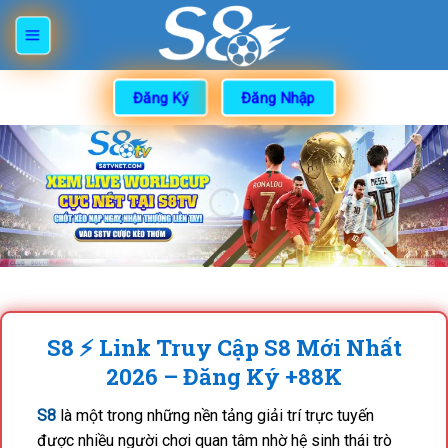
Bỏ
qua
nội
dung
Đăng Nhập
Đăng Ký
S8 ⚡ Link Truy Cập S8 Mới Nhất
2026 – Đăng Ký +88K
S8
là một trong những nền tảng giải trí trực tuyến
được nhiều người chơi quan tâm nhờ hệ sinh thái trò