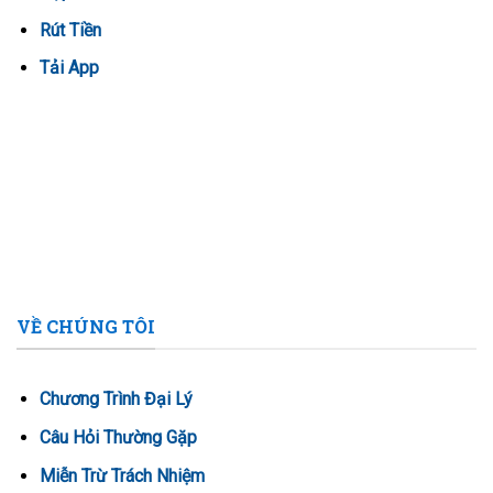
mục trò
với nhiều thể loại
hơn, cập nhật chưa
Rút Tiền
chơi
giải trí
thường xuyên
Tải App
Giao diện phản hồi
Có thể xảy ra tình
Tốc độ
nhanh, tối ưu trên
trạng tải chậm vào giờ
truy cập
nhiều thiết bị
cao điểm
Trải
Giao diện còn phức
nghiệm
Thiết kế trực quan,
tạp ở một số chuyên
người
thao tác đơn giản
mục
dùng
Hỗ trợ nhiều phương
Thời gian xử lý có thể
Giao dịch
thức thanh toán, xử
lâu hơn tùy từng hệ
lý nhanh
thống
Chăm
VỀ CHÚNG TÔI
Hỗ trợ trực tuyến
sóc
Khả năng phản hồi
nhiều khung giờ
khách
không đồng đều
trong ngày
hàng
Chương Trình Đại Lý
Các sản phẩm giải trí nổi bật tại S8
Câu Hỏi Thường Gặp
Một trong những điểm thu hút của
S8
là hệ thống trò
Miễn Trừ Trách Nhiệm