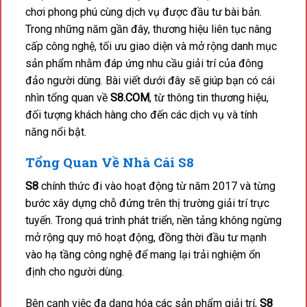
chơi phong phú cùng dịch vụ được đầu tư bài bản.
Trong những năm gần đây, thương hiệu liên tục nâng
cấp công nghệ, tối ưu giao diện và mở rộng danh mục
sản phẩm nhằm đáp ứng nhu cầu giải trí của đông
đảo người dùng. Bài viết dưới đây sẽ giúp bạn có cái
nhìn tổng quan về
S8.COM
, từ thông tin thương hiệu,
đối tượng khách hàng cho đến các dịch vụ và tính
năng nổi bật.
Tổng Quan Về Nhà Cái S8
S8
chính thức đi vào hoạt động từ năm 2017 và từng
bước xây dựng chỗ đứng trên thị trường giải trí trực
tuyến. Trong quá trình phát triển, nền tảng không ngừng
mở rộng quy mô hoạt động, đồng thời đầu tư mạnh
vào hạ tầng công nghệ để mang lại trải nghiệm ổn
định cho người dùng.
Bên cạnh việc đa dạng hóa các sản phẩm giải trí,
S8