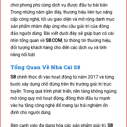
chơi phong phú cùng dịch vụ được đầu tư bài bản.
Trong những năm gần đây, thương hiệu liên tục nâng
cấp công nghệ, tối ưu giao diện và mở rộng danh mục
sản phẩm nhằm đáp ứng nhu cầu giải trí của đông
đảo người dùng. Bài viết dưới đây sẽ giúp bạn có cái
nhìn tổng quan về
S8.COM
, từ thông tin thương hiệu,
đối tượng khách hàng cho đến các dịch vụ và tính
năng nổi bật.
Tổng Quan Về Nhà Cái S8
S8
chính thức đi vào hoạt động từ năm 2017 và từng
bước xây dựng chỗ đứng trên thị trường giải trí trực
tuyến. Trong quá trình phát triển, nền tảng không ngừng
mở rộng quy mô hoạt động, đồng thời đầu tư mạnh
vào hạ tầng công nghệ để mang lại trải nghiệm ổn
định cho người dùng.
Bên cạnh việc đa dạng hóa các sản phẩm giải trí,
S8