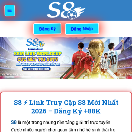
Bỏ
qua
nội
dung
Đăng Nhập
Đăng Ký
S8 ⚡ Link Truy Cập S8 Mới Nhất
2026 – Đăng Ký +88K
S8
là một trong những nền tảng giải trí trực tuyến
được nhiều người chơi quan tâm nhờ hệ sinh thái trò