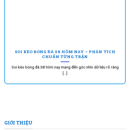
năng tùy chỉnh giao diện theo nhu cầu của từng người
dùng. Hệ thống cho phép thay đổi ngôn ngữ, sắp xếp
danh mục trò chơi yêu thích và tối ưu hiển thị trên
nhiều thiết bị khác nhau.
Ngoài ra, đội ngũ hỗ trợ khách hàng hoạt động liên tục
nhằm giải đáp các thắc mắc phát sinh trong quá trình
sử dụng, góp phần nâng cao trải nghiệm và tạo sự
SOI KÈO BÓNG ĐÁ S8 HÔM NAY – PHÂN TÍCH
CHUẨN TỪNG TRẬN
thuận tiện cho người chơi.
Soi kèo bóng đá S8 hôm nay mang đến góc nhìn dữ liệu rõ ràng
Định hướng mở rộng thị trường
[...]
Song song với việc phát triển tại thị trường trong
nước,
S8
cũng hướng đến cộng đồng người Việt đang
sinh sống và làm việc ở nhiều quốc gia khác nhau. Việc
mở rộng phạm vi hoạt động giúp thương hiệu tiếp cận
nhiều nhóm khách hàng hơn, đồng thời từng bước nâng
cao khả năng cạnh tranh trên thị trường giải trí trực
GIỚI THIỆU
tuyến.